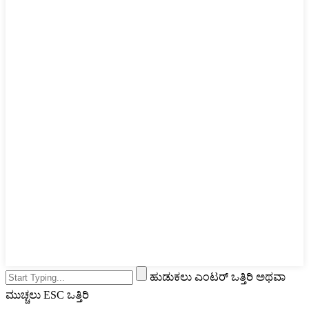
ಹುಡುಕಲು ಎಂಟರ್ ಒತ್ತಿರಿ ಅಥವಾ
ಮುಚ್ಚಲು ESC ಒತ್ತಿರಿ