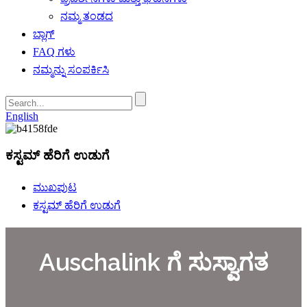
ನಮ್ಮ ತಂಡದ
ಬ್ಲಾಗ್
FAQ ಗಳು
ನಮ್ಮನ್ನು ಸಂಪರ್ಕಿಸಿ
English
ಕಸ್ಟಮ್ ಹೆರಿಗೆ ಉಡುಗೆ
ಮುಖಪುಟ
ಕಸ್ಟಮ್ ಹೆರಿಗೆ ಉಡುಗೆ
Auschalink ಗೆ ಸುಸ್ವಾಗತ