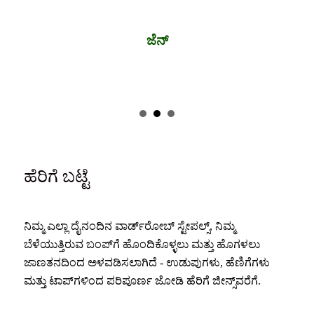
ಜೆನ್
ಹೆರಿಗೆ ಬಟ್ಟೆ
ನಿಮ್ಮ ಎಲ್ಲಾ ದೈನಂದಿನ ವಾರ್ಡ್‌ರೋಬ್ ಸ್ಟೇಪಲ್ಸ್, ನಿಮ್ಮ
ಬೆಳೆಯುತ್ತಿರುವ ಬಂಪ್‌ಗೆ ಹೊಂದಿಕೊಳ್ಳಲು ಮತ್ತು ಹೊಗಳಲು
ಜಾಣತನದಿಂದ ಅಳವಡಿಸಲಾಗಿದೆ - ಉಡುಪುಗಳು, ಹೆಣಿಗೆಗಳು
ಮತ್ತು ಟಾಪ್‌ಗಳಿಂದ ಪರಿಪೂರ್ಣ ಜೋಡಿ ಹೆರಿಗೆ ಜೀನ್ಸ್‌ವರೆಗೆ.