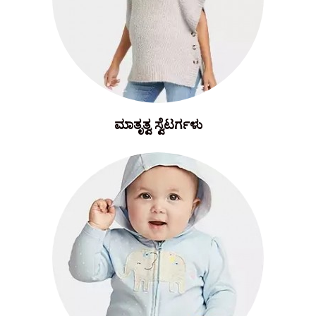
ಮಾತೃತ್ವ ಸ್ವೆಟರ್ಗಳು