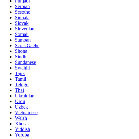
Punjabi
Serbian
Sesotho
Sinhala
Slovak
Slovenian
Somali
Samoan
Scots Gaelic
Shona
Sindhi
Sundanese
Swahili
Tajik
Tamil
Telugu
Thai
Ukrainian
Urdu
Uzbek
Vietnamese
Welsh
Xhosa
Yiddish
Yoruba