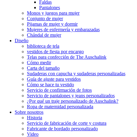
Faldas
Pantalones
Monos y juegos para mujer
Conjunto de mujer
Pijamas de mujer y dormir
Mujeres de enfermería y embarazadas
Chándal de mujer
Diseño
biblioteca de tela
vestidos de fiesta por encargo
Telas para confección de The Auschalink
Cómo medir
Carta del tamaño
Sudaderas con capucha y sudaderas personalizadas
Guía de ajuste para vestidos
Cómo se hace tu vestido
Servicio de confirmación de fotos
Servicio de pantalones y jeans personalizados
¿Por qué un traje personalizado de Auschalink?
Ropa de maternidad personalizada
Sobre nosotros
Historia
Servicio de fabricación de corte y costura
Fabricante de bordado personalizado
Video