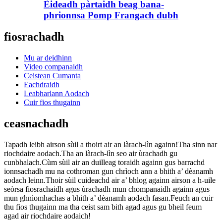
Èideadh pàrtaidh beag bana-
phrionnsa Pomp Frangach dubh
fiosrachadh
Mu ar deidhinn
Video companaidh
Ceistean Cumanta
Eachdraidh
Leabharlann Aodach
Cuir fios thugainn
ceasnachadh
Tapadh leibh airson sùil a thoirt air an làrach-lìn againn!Tha sinn nar
riochdaire aodach.Tha an làrach-lìn seo air ùrachadh gu
cunbhalach.Cùm sùil air an duilleag toraidh againn gus barrachd
ionnsachadh mu na cothroman gun chrìoch ann a bhith a’ dèanamh
aodach leinn.Thoir sùil cuideachd air a’ bhlog againn airson a h-uile
seòrsa fiosrachaidh agus ùrachadh mun chompanaidh againn agus
mun ghnìomhachas a bhith a’ dèanamh aodach fasan.Feuch an cuir
thu fios thugainn ma tha ceist sam bith agad agus gu bheil feum
agad air riochdaire aodaich!