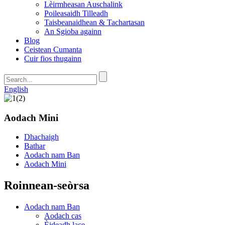
Lèirmheasan Auschalink
Poileasaidh Tilleadh
Taisbeanaidhean & Tachartasan
An Sgioba againn
Blog
Ceistean Cumanta
Cuir fios thugainn
English
Aodach Mini
Dhachaigh
Bathar
Aodach nam Ban
Aodach Mini
Roinnean-seòrsa
Aodach nam Ban
Aodach cas
Èideadh lace