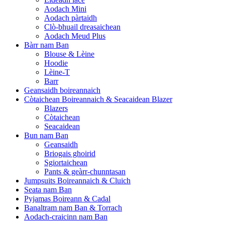
Aodach Mini
Aodach pàrtaidh
Clò-bhuail dreasaichean
Aodach Meud Plus
Bàrr nam Ban
Blouse & Lèine
Hoodie
Lèine-T
Barr
Geansaidh boireannaich
Còtaichean Boireannaich & Seacaidean Blazer
Blazers
Còtaichean
Seacaidean
Bun nam Ban
Geansaidh
Briogais ghoirid
Sgiortaichean
Pants & geàrr-chunntasan
Jumpsuits Boireannaich & Cluich
Seata nam Ban
Pyjamas Boireann & Cadal
Banaltram nam Ban & Torrach
Aodach-craicinn nam Ban