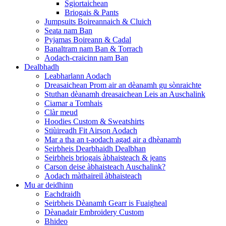
Sgiortaichean
Briogais & Pants
Jumpsuits Boireannaich & Cluich
Seata nam Ban
Pyjamas Boireann & Cadal
Banaltram nam Ban & Torrach
Aodach-craicinn nam Ban
Dealbhadh
Leabharlann Aodach
Dreasaichean Prom air an dèanamh gu sònraichte
Stuthan dèanamh dreasaichean Leis an Auschalink
Ciamar a Tomhais
Clàr meud
Hoodies Custom & Sweatshirts
Stiùireadh Fit Airson Aodach
Mar a tha an t-aodach agad air a dhèanamh
Seirbheis Dearbhaidh Dealbhan
Seirbheis briogais àbhaisteach & jeans
Carson deise àbhaisteach Auschalink?
Aodach màthaireil àbhaisteach
Mu ar deidhinn
Eachdraidh
Seirbheis Dèanamh Gearr is Fuaigheal
Dèanadair Embroidery Custom
Bhideo