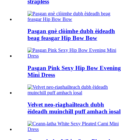
strapless
Pasgan gnè clòimhe dubh èideadh
beag feasgar Hip Bow Bow
Pasgan Pink Sexy Hip Bow Evening
Mini Dress
Velvet neo-riaghailteach dubh
èideadh muinchill puff amhach ìosal