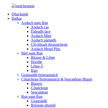
Dhachaigh
Bathar
Aodach nam Ban
Aodach cas
Èideadh lace
Aodach Mini
Aodach pàrtaidh
Clò-bhuail dreasaichean
Aodach Meud Plus
Bàrr nam Ban
Blouse & Lèine
Hoodie
Lèine-T
Barr
Geansaidh boireannaich
Còtaichean Boireannaich & Seacaidean Blazer
Blazers
Còtaichean
Seacaidean
Bun nam Ban
Geansaidh
Briogais ghoirid