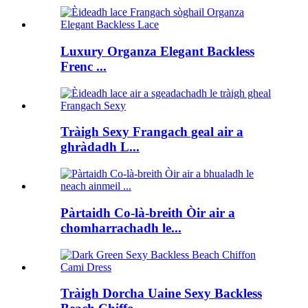
Luxury Organza Elegant Backless
Frenc ...
Tràigh Sexy Frangach geal air a
ghràdadh L...
Pàrtaidh Co-là-breith Òir air a
chomharrachadh le...
Tràigh Dorcha Uaine Sexy Backless