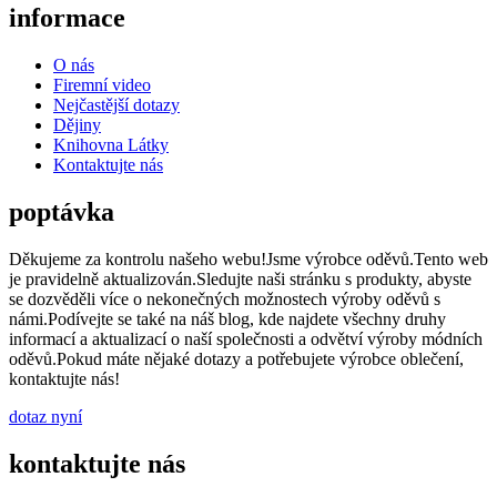
informace
O nás
Firemní video
Nejčastější dotazy
Dějiny
Knihovna Látky
Kontaktujte nás
poptávka
Děkujeme za kontrolu našeho webu!Jsme výrobce oděvů.Tento web
je pravidelně aktualizován.Sledujte naši stránku s produkty, abyste
se dozvěděli více o nekonečných možnostech výroby oděvů s
námi.Podívejte se také na náš blog, kde najdete všechny druhy
informací a aktualizací o naší společnosti a odvětví výroby módních
oděvů.Pokud máte nějaké dotazy a potřebujete výrobce oblečení,
kontaktujte nás!
dotaz nyní
kontaktujte nás