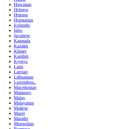
Hawaiian
Hebrew
Hmong
Hungarian
Icelandic
Igbo
Javanese
Kannada
Kazakh
Khmer
Kurdish
Kyrgyz
Latin
Latvian
Lithuanian
Luxembou..
Macedonian
Malagasy
Malay
Malayalam
Maltese
Maori
Marathi
Mongolian
Burmese