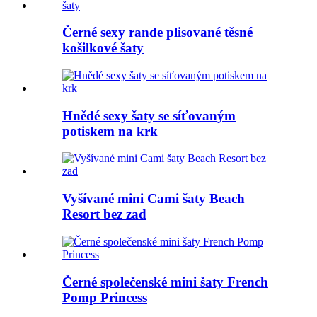
Černé sexy rande plisované těsné
košilkové šaty
Hnědé sexy šaty se síťovaným
potiskem na krk
Vyšívané mini Cami šaty Beach
Resort bez zad
Černé společenské mini šaty French
Pomp Princess